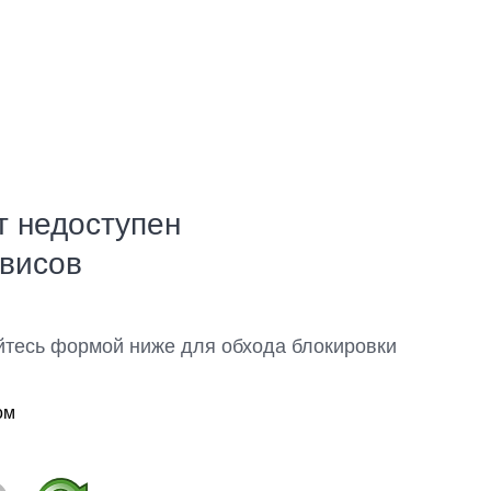
т недоступен
рвисов
йтесь формой ниже для обхода блокировки
ом