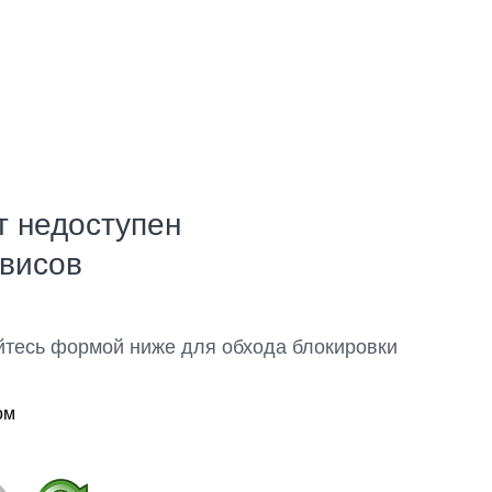
т недоступен
рвисов
йтесь формой ниже для обхода блокировки
ом