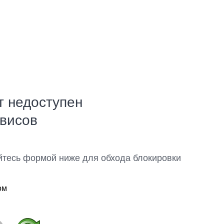
т недоступен
рвисов
йтесь формой ниже для обхода блокировки
ом