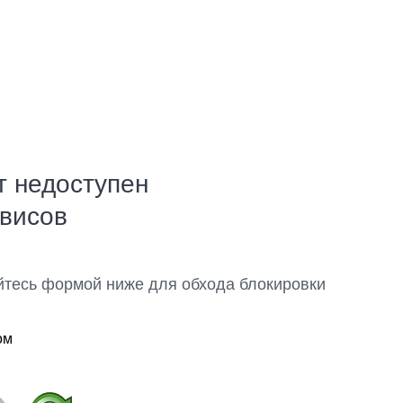
т недоступен
рвисов
йтесь формой ниже для обхода блокировки
ом