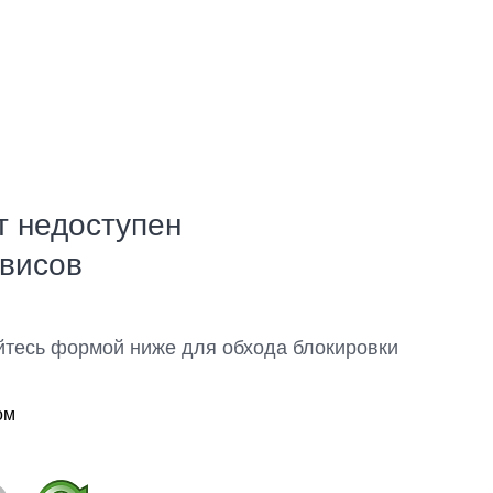
т недоступен
рвисов
йтесь формой ниже для обхода блокировки
ом