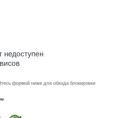
т недоступен
рвисов
йтесь формой ниже для обхода блокировки
ом