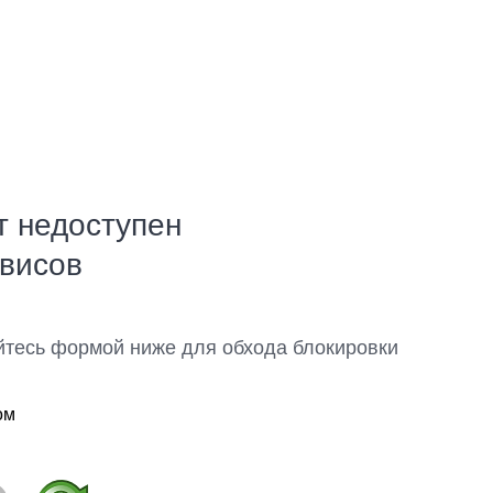
т недоступен
рвисов
йтесь формой ниже для обхода блокировки
ом