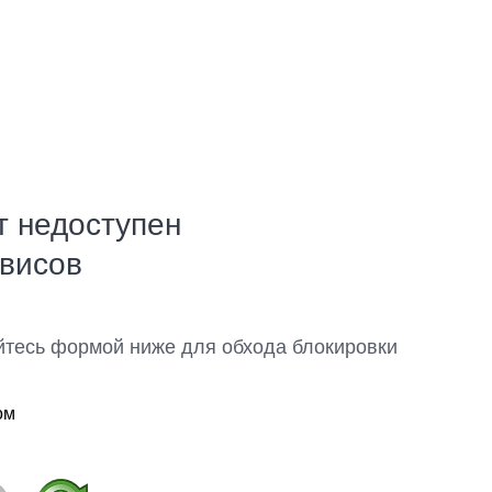
т недоступен
рвисов
йтесь формой ниже для обхода блокировки
ом