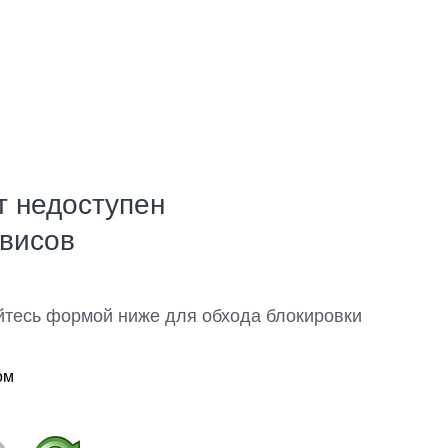
т недоступен
рвисов
йтесь формой ниже для обхода блокировки
ом