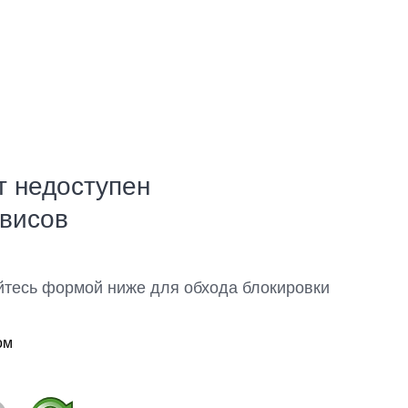
т недоступен
рвисов
йтесь формой ниже для обхода блокировки
ом