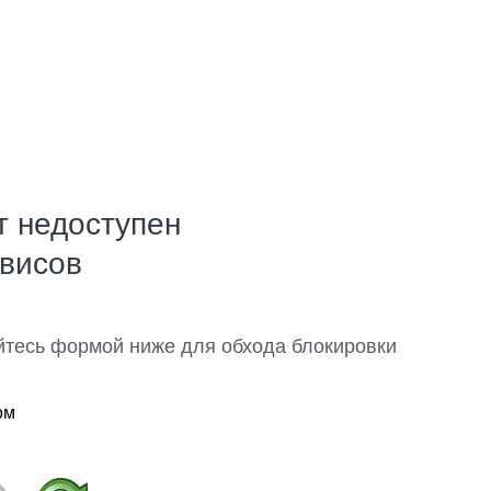
т недоступен
рвисов
йтесь формой ниже для обхода блокировки
ом