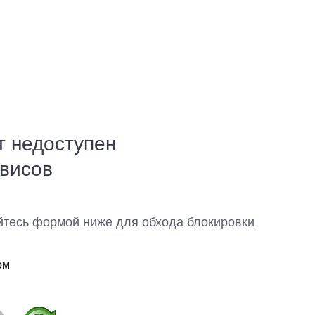
т недоступен
рвисов
йтесь формой ниже для обхода блокировки
ом