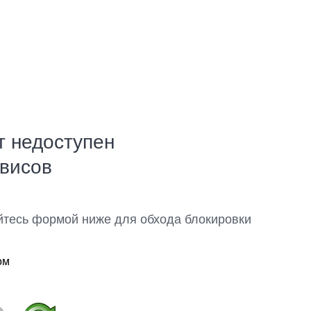
т недоступен
рвисов
йтесь формой ниже для обхода блокировки
ом