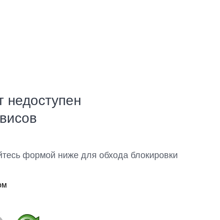
т недоступен
рвисов
йтесь формой ниже для обхода блокировки
ом