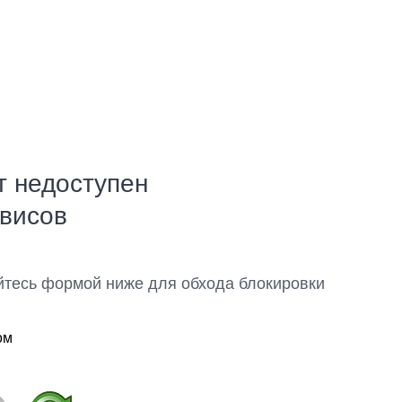
т недоступен
рвисов
йтесь формой ниже для обхода блокировки
ом