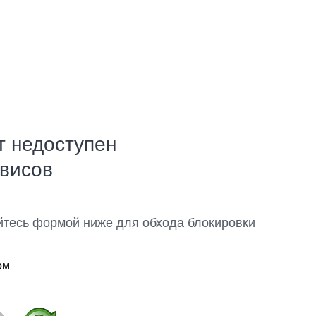
т недоступен
рвисов
йтесь формой ниже для обхода блокировки
ом