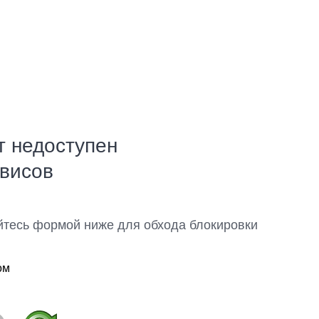
т недоступен
рвисов
йтесь формой ниже для обхода блокировки
ом