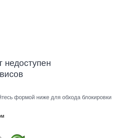
т недоступен
рвисов
йтесь формой ниже для обхода блокировки
ом