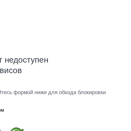
т недоступен
рвисов
йтесь формой ниже для обхода блокировки
ом