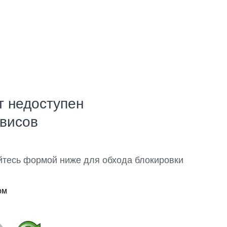
т недоступен
рвисов
йтесь формой ниже для обхода блокировки
ом