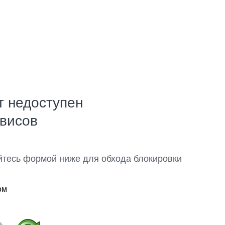
т недоступен
рвисов
йтесь формой ниже для обхода блокировки
ом