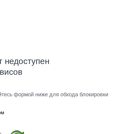
т недоступен
рвисов
йтесь формой ниже для обхода блокировки
ом