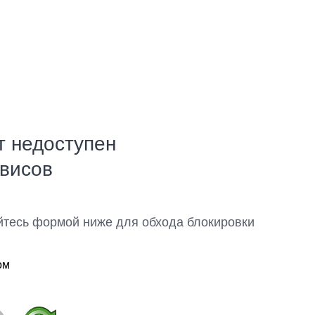
т недоступен
рвисов
йтесь формой ниже для обхода блокировки
ом