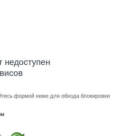
т недоступен
рвисов
йтесь формой ниже для обхода блокировки
ом