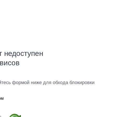
т недоступен
рвисов
йтесь формой ниже для обхода блокировки
ом