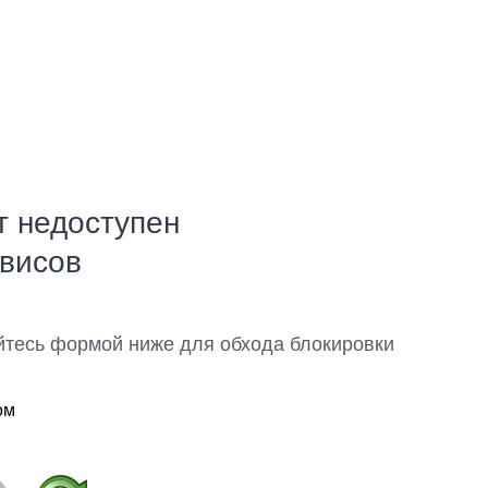
т недоступен
рвисов
йтесь формой ниже для обхода блокировки
ом