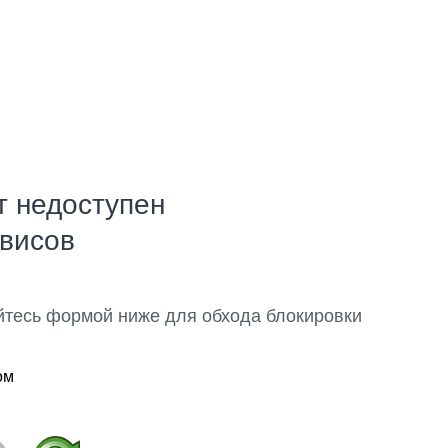
т недоступен
рвисов
йтесь формой ниже для обхода блокировки
ом