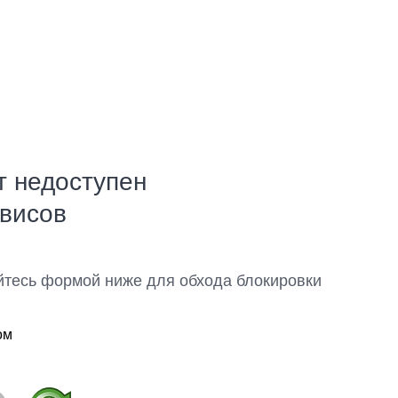
т недоступен
рвисов
йтесь формой ниже для обхода блокировки
ом