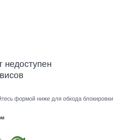
т недоступен
рвисов
йтесь формой ниже для обхода блокировки
ом