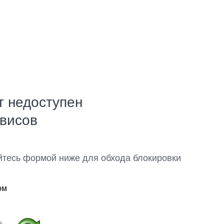
т недоступен
рвисов
йтесь формой ниже для обхода блокировки
ом