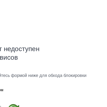
т недоступен
рвисов
йтесь формой ниже для обхода блокировки
ом