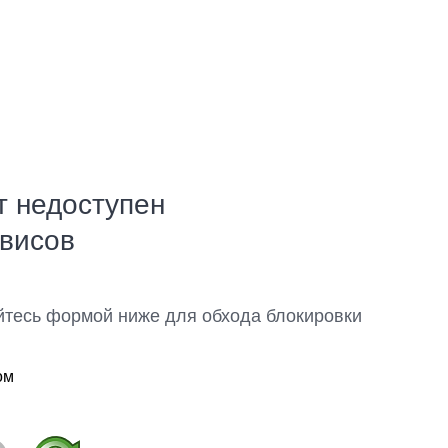
т недоступен
рвисов
йтесь формой ниже для обхода блокировки
ом