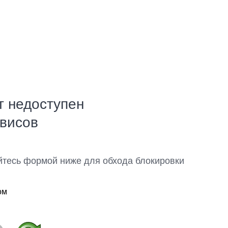
т недоступен
рвисов
йтесь формой ниже для обхода блокировки
ом