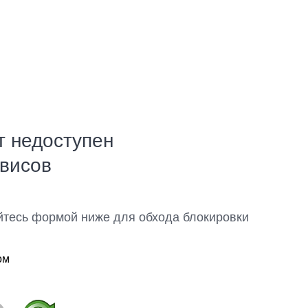
т недоступен
рвисов
йтесь формой ниже для обхода блокировки
ом