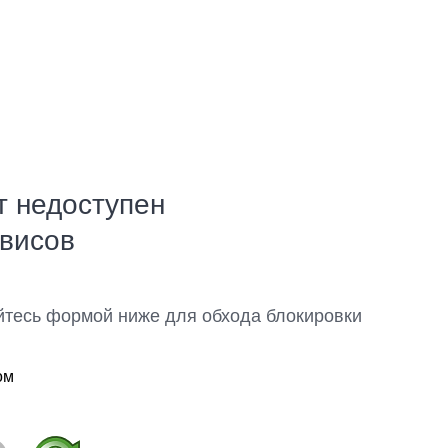
т недоступен
рвисов
йтесь формой ниже для обхода блокировки
ом