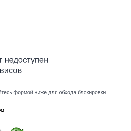
т недоступен
рвисов
йтесь формой ниже для обхода блокировки
ом