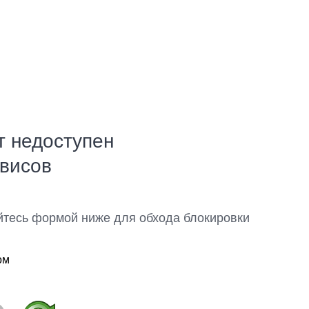
т недоступен
рвисов
йтесь формой ниже для обхода блокировки
ом