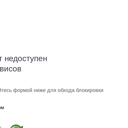
т недоступен
рвисов
йтесь формой ниже для обхода блокировки
ом