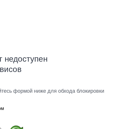
т недоступен
рвисов
йтесь формой ниже для обхода блокировки
ом