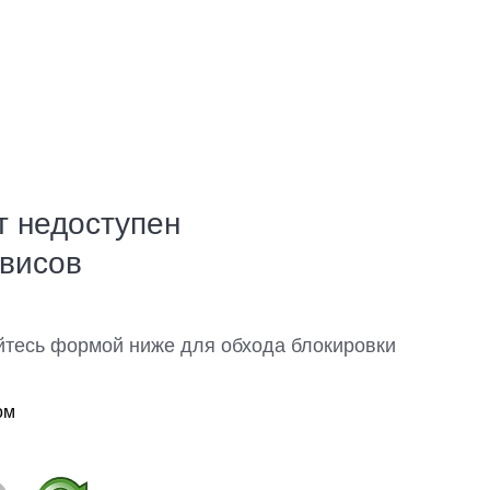
т недоступен
рвисов
йтесь формой ниже для обхода блокировки
ом