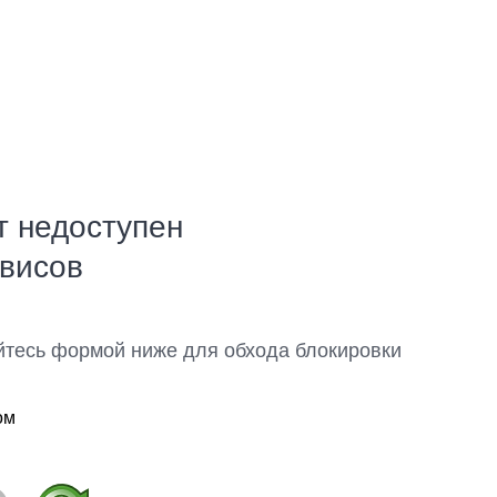
т недоступен
рвисов
йтесь формой ниже для обхода блокировки
ом