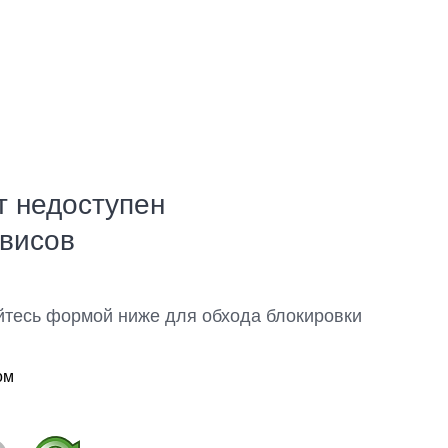
т недоступен
рвисов
йтесь формой ниже для обхода блокировки
ом