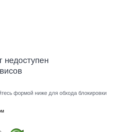
т недоступен
рвисов
йтесь формой ниже для обхода блокировки
ом