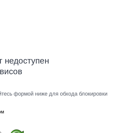
т недоступен
рвисов
йтесь формой ниже для обхода блокировки
ом