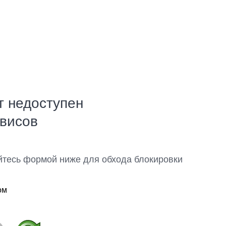
т недоступен
рвисов
йтесь формой ниже для обхода блокировки
ом