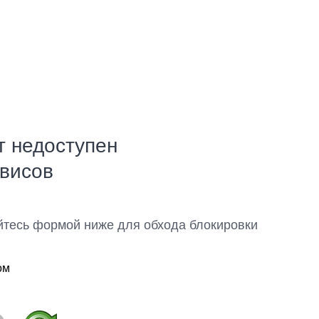
т недоступен
рвисов
йтесь формой ниже для обхода блокировки
ом