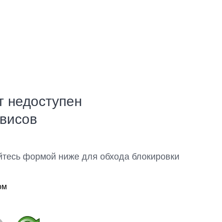
т недоступен
рвисов
йтесь формой ниже для обхода блокировки
ом