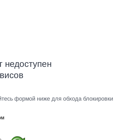
т недоступен
рвисов
йтесь формой ниже для обхода блокировки
ом