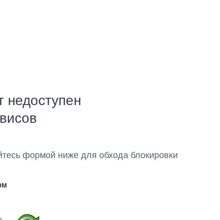
т недоступен
рвисов
йтесь формой ниже для обхода блокировки
ом