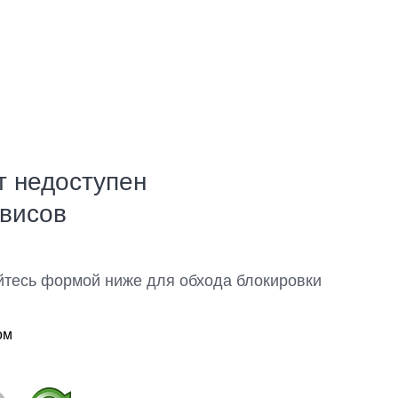
т недоступен
рвисов
йтесь формой ниже для обхода блокировки
ом